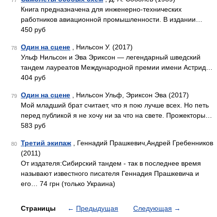
77
Книга предназначена для инженерно-технических
работников авиационной промышленности. В издании…
450 руб
Один на сцене
, Нильсон У. (2017)
78
Ульф Нильсон и Эва Эриксон — легендарный шведский
тандем лауреатов Международной премии имени Астрид…
404 руб
Один на сцене
, Нильсон Ульф, Эриксон Эва (2017)
79
Мой младший брат считает, что я пою лучше всех. Но петь
перед публикой я не хочу ни за что на свете. Прожекторы…
583 руб
Третий экипаж
, Геннадий Прашкевич,Андрей Гребенников
80
(2011)
От издателя:Сибирский тандем - так в последнее время
называют известного писателя Геннадия Прашкевича и
его… 74 грн (только Украина)
Страницы
←
Предыдущая
Следующая
→