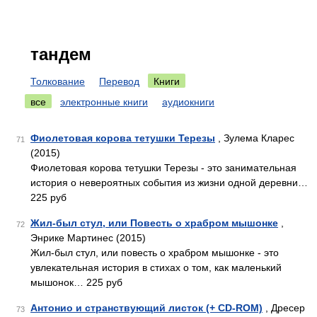
тандем
Толкование
Перевод
Книги
все
электронные книги
аудиокниги
Фиолетовая корова тетушки Терезы
, Зулема Кларес
71
(2015)
Фиолетовая корова тетушки Терезы - это занимательная
история о невероятных события из жизни одной деревни…
225 руб
Жил-был стул, или Повесть о храбром мышонке
,
72
Энрике Мартинес (2015)
Жил-был стул, или повесть о храбром мышонке - это
увлекательная история в стихах о том, как маленький
мышонок… 225 руб
Антонио и странствующий листок (+ CD-ROM)
, Дресер
73