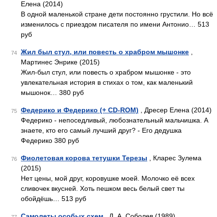
Елена (2014)
В одной маленькой стране дети постоянно грустили. Но всё
изменилось с приездом писателя по имени Антонио… 513
руб
Жил был стул, или повесть о храбром мышонке
,
74
Мартинес Энрике (2015)
Жил-был стул, или повесть о храбром мышонке - это
увлекательная история в стихах о том, как маленький
мышонок… 380 руб
Федерико и Федерико (+ CD-ROM)
, Дресер Елена (2014)
75
Федерико - непоседливый, любознательный мальчишка. А
знаете, кто его самый лучший друг? - Его дедушка
Федерико 380 руб
Фиолетовая корова тетушки Терезы
, Кларес Зулема
76
(2015)
Нет цены, мой друг, коровушке моей. Молочко её всех
сливочек вкусней. Хоть пешком весь белый свет ты
обойдёшь… 513 руб
Самолеты особых схем
, Д. А. Соболев (1989)